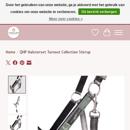
Door het gebruiken van onze website, ga je akkoord met het gebruik van
cookies om onze website te verbeteren.
Dit bericht verbergen
Gratis verzending vanaf €75 binnen BE - vanaf €100 naar EU | Voor 17:00 besteld is
dezelfde dag verzonden | Klantendienst: +32 (0)51 21 27 00 |
shop@paardensport-
Meer over cookies »
cavallino.be
|
Verlanglijst
Winkelwag
Home
/
QHP Halsterset Turnout Collection Stirrup
Product image slideshow Items