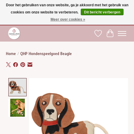
Door het gebruiken van onze website, ga je akkoord met het gebruik van
cookies om onze website te verbeteren.
Dit bericht verbergen
Gratis verzending vanaf €75 binnen BE - vanaf €100 naar EU | Voor 17:00 besteld is
dezelfde dag verzonden | Klantendienst: +32 (0)51 21 27 00 |
shop@paardensport-
Meer over cookies »
cavallino.be
|
Verlanglijst
Winkelwag
Home
/
QHP Hondenspeelgoed Beagle
Product image slideshow Items