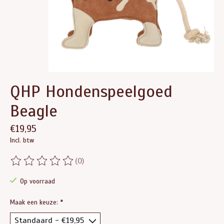
QHP Hondenspeelgoed
Beagle
€19,95
Incl. btw
(0)
De beoordeling van dit product is
0
van de 5
Op voorraad
Maak een keuze:
*