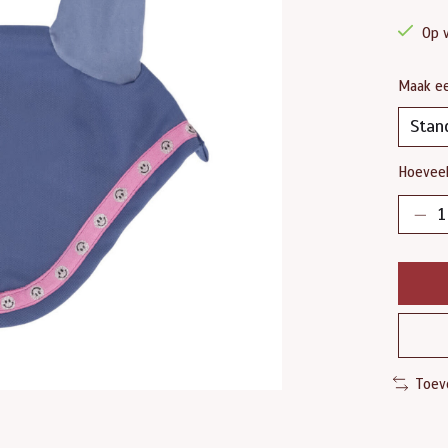
Op 
Maak e
Hoeveel
Toev