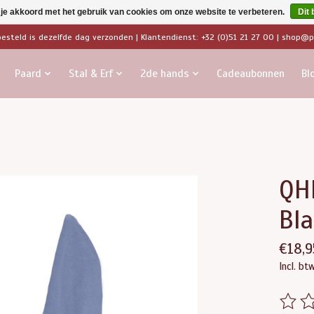
 je akkoord met het gebruik van cookies om onze website te verbeteren.
Dit 
besteld is dezelfde dag verzonden | Klantendienst: +32 (0)51 21 27 00 |
shop@pa
Paard
Stal & Erf
2de hands
Cadeaubonnen
Bl
QH
Bl
€18,9
Incl. bt
De beo