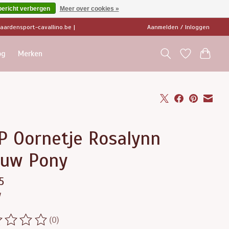
bericht verbergen
Meer over cookies »
ardensport-cavallino.be
|
Aanmelden / Inloggen
og
Merken
P Oornetje Rosalynn
auw Pony
5
w
(0)
ordeling van dit product is
0
van de 5