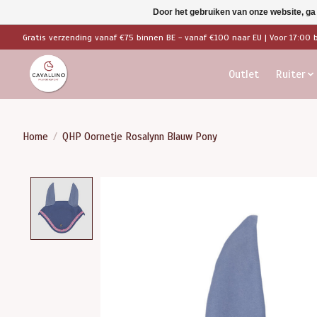
Door het gebruiken van onze website, ga
Gratis verzending vanaf €75 binnen BE - vanaf €100 naar EU | Voor 17:00 
Outlet
Ruiter
Home
/
QHP Oornetje Rosalynn Blauw Pony
Product image slideshow Items