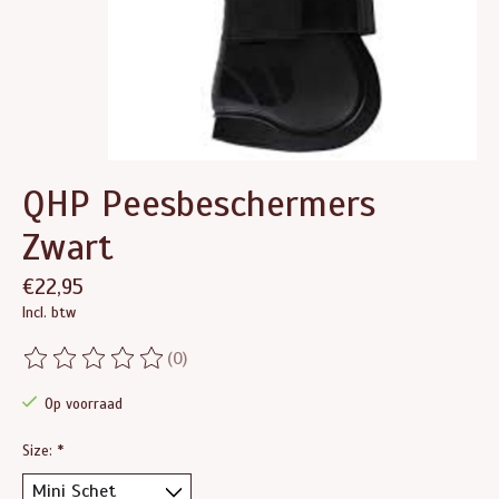
QHP Peesbeschermers
Zwart
€22,95
Incl. btw
(0)
De beoordeling van dit product is
0
van de 5
Op voorraad
Size:
*