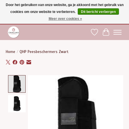
Door het gebruiken van onze website, ga je akkoord met het gebruik van
cookies om onze website te verbeteren.
Dit bericht verbergen
Gratis verzending vanaf €75 binnen BE - vanaf €100 naar EU | Voor 17:00 besteld is
dezelfde dag verzonden | Klantendienst: +32 (0)51 21 27 00 |
shop@paardensport-
Meer over cookies »
cavallino.be
|
Verlanglijst
Winkelwag
Home
/
QHP Peesbeschermers Zwart
Product image slideshow Items