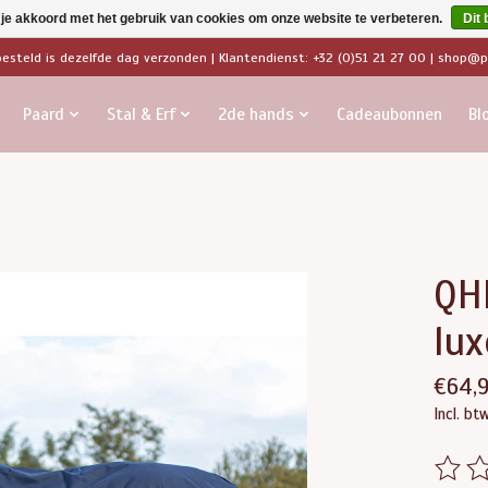
 je akkoord met het gebruik van cookies om onze website te verbeteren.
Dit 
besteld is dezelfde dag verzonden | Klantendienst: +32 (0)51 21 27 00 |
shop@pa
Paard
Stal & Erf
2de hands
Cadeaubonnen
Bl
QH
lux
€64,
Incl. bt
De beo