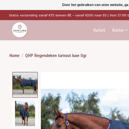
Door het gebruiken van onze website, ga
Gratis verzending vanaf €75 binnen BE - vanaf €100 naar EU | Voor 17:00 
Outlet
Ruiter
Home
/
QHP Regendeken turnout luxe 0gr
Product image slideshow Items