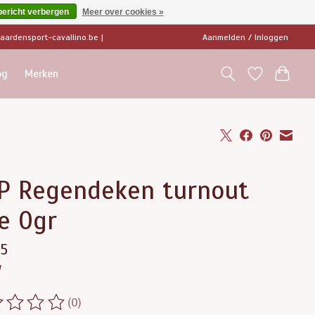
bericht verbergen
Meer over cookies »
ardensport-cavallino.be
|
Aanmelden / Inloggen
og
Merken
P Regendeken turnout
e 0gr
95
w
(0)
ordeling van dit product is
0
van de 5