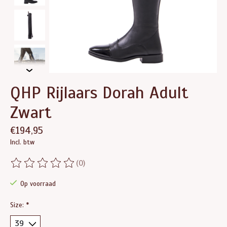
QHP Rijlaars Dorah Adult
Zwart
€194,95
Incl. btw
(0)
De beoordeling van dit product is
0
van de 5
Op voorraad
Size:
*