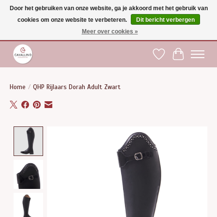
Door het gebruiken van onze website, ga je akkoord met het gebruik van
cookies om onze website te verbeteren.
Dit bericht verbergen
Gratis verzending vanaf €75 binnen BE - vanaf €100 naar EU | Voor 17:00 besteld is
dezelfde dag verzonden | Klantendienst: +32 (0)51 21 27 00 |
shop@paardensport-
Meer over cookies »
cavallino.be
|
Verlanglijst
Winkelwag
Home
/
QHP Rijlaars Dorah Adult Zwart
Product image slideshow Items