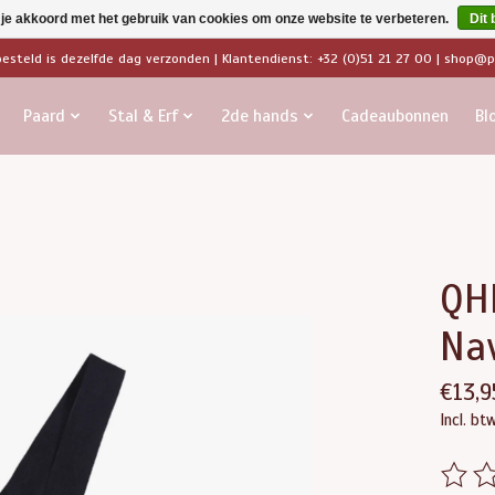
 je akkoord met het gebruik van cookies om onze website te verbeteren.
Dit 
besteld is dezelfde dag verzonden | Klantendienst: +32 (0)51 21 27 00 |
shop@pa
Paard
Stal & Erf
2de hands
Cadeaubonnen
Bl
QH
Na
€13,9
Incl. bt
De beo