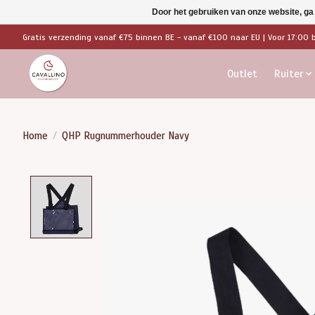
Door het gebruiken van onze website, ga
Gratis verzending vanaf €75 binnen BE - vanaf €100 naar EU | Voor 17:00 
Outlet
Ruiter
Home
/
QHP Rugnummerhouder Navy
Product image slideshow Items