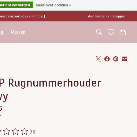
bericht verbergen
Meer over cookies »
ardensport-cavallino.be
|
Aanmelden / Inloggen
og
Merken
P Rugnummerhouder
vy
5
w
(0)
ordeling van dit product is
0
van de 5