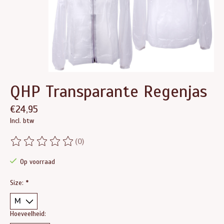
QHP Transparante Regenjas
€24,95
Incl. btw
(0)
De beoordeling van dit product is
0
van de 5
Op voorraad
Size:
*
Hoeveelheid: