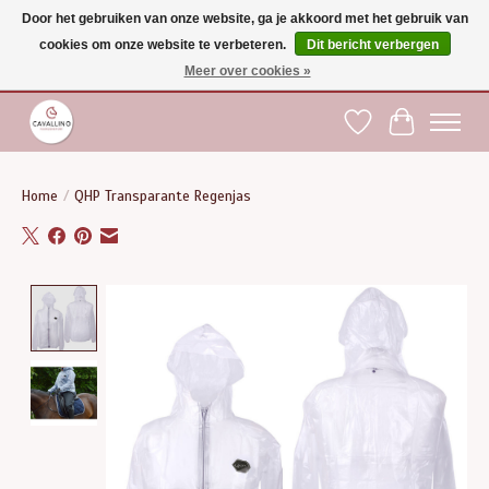
Door het gebruiken van onze website, ga je akkoord met het gebruik van
cookies om onze website te verbeteren.
Dit bericht verbergen
Gratis verzending vanaf €75 binnen BE - vanaf €100 naar EU | Voor 17:00 besteld is
dezelfde dag verzonden | Klantendienst: +32 (0)51 21 27 00 |
shop@paardensport-
Meer over cookies »
cavallino.be
|
Verlanglijst
Winkelwag
Home
/
QHP Transparante Regenjas
Product image slideshow Items