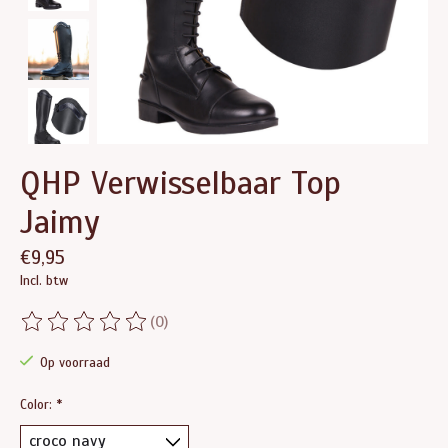
QHP Verwisselbaar Top
Jaimy
€9,95
Incl. btw
(0)
De beoordeling van dit product is
0
van de 5
Op voorraad
Color:
*