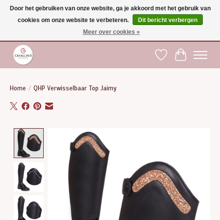
Door het gebruiken van onze website, ga je akkoord met het gebruik van
cookies om onze website te verbeteren.
Dit bericht verbergen
Gratis verzending vanaf €75 binnen BE - vanaf €100 naar EU | Voor 17:00 besteld is
dezelfde dag verzonden | Klantendienst: +32 (0)51 21 27 00 |
shop@paardensport-
Meer over cookies »
cavallino.be
|
Verlanglijst
Winkelwag
Home
/
QHP Verwisselbaar Top Jaimy
Product image slideshow Items