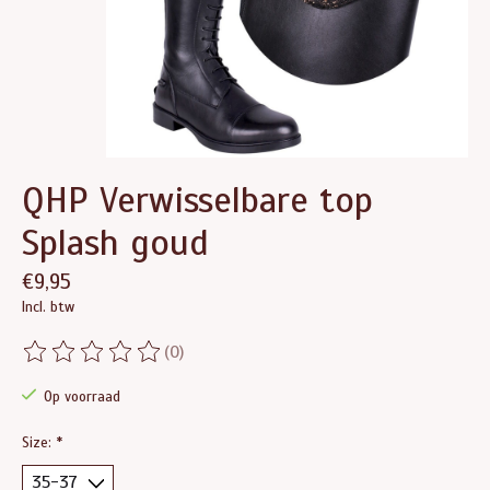
QHP Verwisselbare top
Splash goud
€9,95
Incl. btw
(0)
De beoordeling van dit product is
0
van de 5
Op voorraad
Size:
*