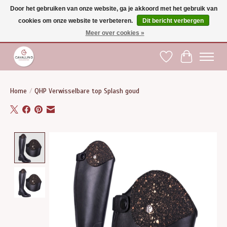
Door het gebruiken van onze website, ga je akkoord met het gebruik van
cookies om onze website te verbeteren.
Dit bericht verbergen
Gratis verzending vanaf €75 binnen BE - vanaf €100 naar EU | Voor 17:00 besteld is
dezelfde dag verzonden | Klantendienst: +32 (0)51 21 27 00 |
shop@paardensport-
Meer over cookies »
cavallino.be
|
Verlanglijst
Winkelwag
Home
/
QHP Verwisselbare top Splash goud
Product image slideshow Items