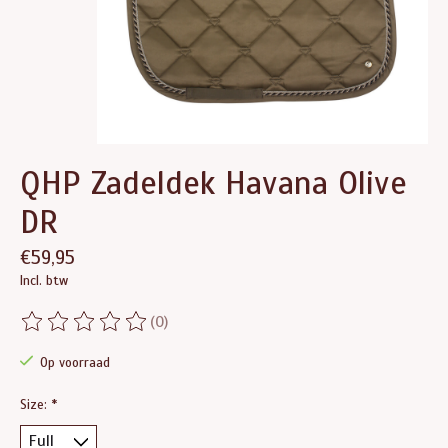
QHP Zadeldek Havana Olive
DR
€59,95
Incl. btw
(0)
De beoordeling van dit product is
0
van de 5
Op voorraad
Size:
*