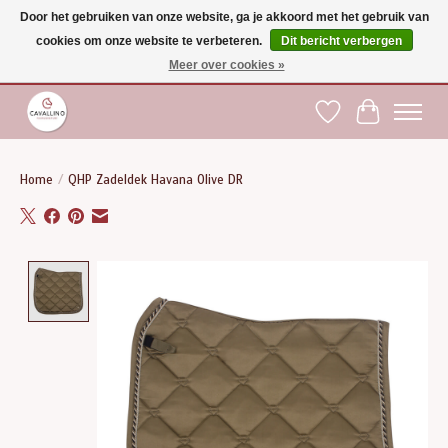
Door het gebruiken van onze website, ga je akkoord met het gebruik van
cookies om onze website te verbeteren.
Dit bericht verbergen
Gratis verzending vanaf €75 binnen BE - vanaf €100 naar EU | Voor 17:00 besteld is
dezelfde dag verzonden | Klantendienst: +32 (0)51 21 27 00 |
shop@paardensport-
Meer over cookies »
cavallino.be
|
Verlanglijst
Winkelwag
Home
/
QHP Zadeldek Havana Olive DR
Product image slideshow Items