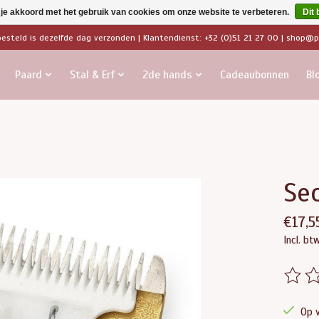
 je akkoord met het gebruik van cookies om onze website te verbeteren.
Dit 
besteld is dezelfde dag verzonden | Klantendienst: +32 (0)51 21 27 00 |
shop@pa
Paard
Stal & Erf
2de hands
Cadeaubonnen
Bl
Sec
€17,5
Incl. bt
De beo
Op 