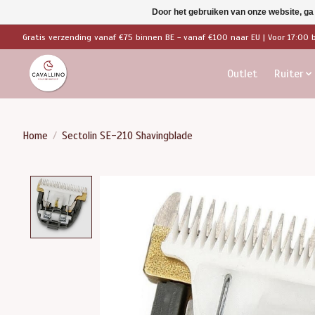
Door het gebruiken van onze website, ga
Gratis verzending vanaf €75 binnen BE - vanaf €100 naar EU | Voor 17:00 
Outlet
Ruiter
Home
/
Sectolin SE-210 Shavingblade
Product image slideshow Items