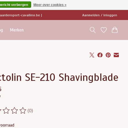
bericht verbergen
Meer over cookies »
ardensport-cavallino.be
|
Aanmelden / Inloggen
og
Merken
tolin SE-210 Shavingblade
5
w
(0)
ordeling van dit product is
0
van de 5
voorraad