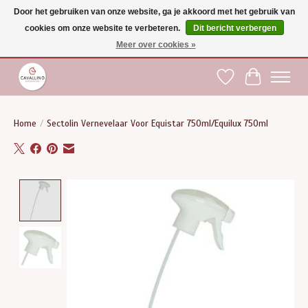
Door het gebruiken van onze website, ga je akkoord met het gebruik van
cookies om onze website te verbeteren.
Dit bericht verbergen
Gratis verzending vanaf €75 binnen BE - vanaf €100 naar EU | Voor 17:00 besteld is
dezelfde dag verzonden | Klantendienst: +32 (0)51 21 27 00 |
shop@paardensport-
Meer over cookies »
cavallino.be
|
Verlanglijst
Winkelwag
Home
/
Sectolin Vernevelaar Voor Equistar 750ml/Equilux 750ml
Product image slideshow Items