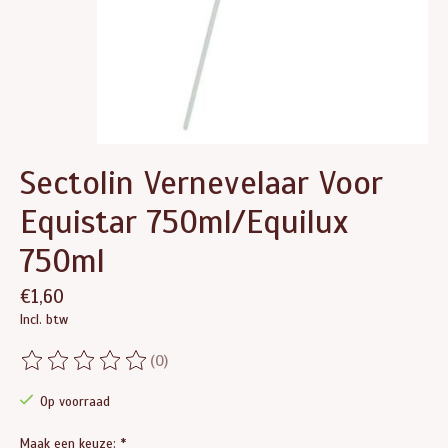
Sectolin Vernevelaar Voor
Equistar 750ml/Equilux
750ml
€1,60
Incl. btw
(0)
De beoordeling van dit product is
0
van de 5
Op voorraad
Maak een keuze:
*