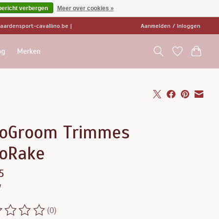
bericht verbergen
Meer over cookies »
ardensport-cavallino.be
|
Aanmelden / Inloggen
og
Merken
loGroom Trimmes
loRake
5
w
(0)
ordeling van dit product is
0
van de 5