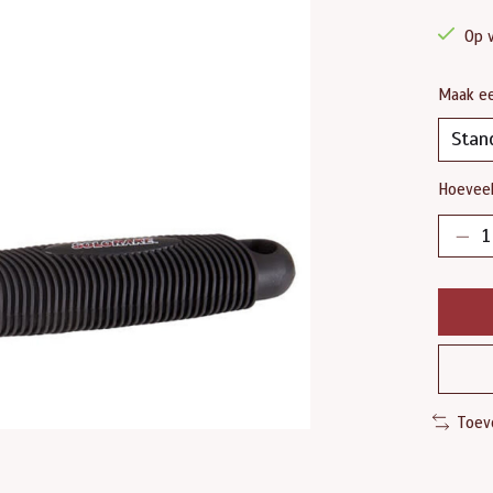
Op 
Maak e
Hoeveel
Toev