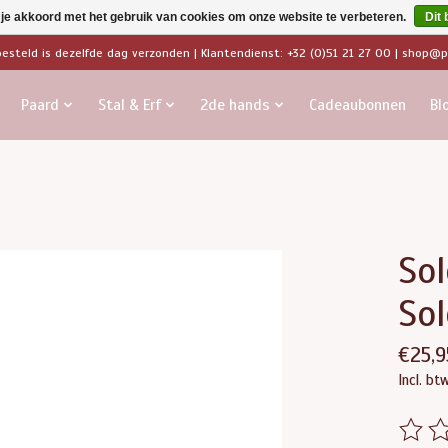
 je akkoord met het gebruik van cookies om onze website te verbeteren.
Dit 
besteld is dezelfde dag verzonden | Klantendienst: +32 (0)51 21 27 00 |
shop@pa
Paard
Stal & Erf
2de hands
Cadeaubonnen
Bl
So
So
€25,9
Incl. bt
De beo