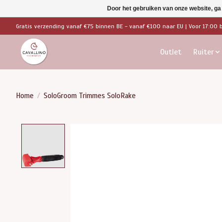
Door het gebruiken van onze website, ga
Gratis verzending vanaf €75 binnen BE - vanaf €100 naar EU | Voor 17:00 
Outlet
Ruiter
Home
/
SoloGroom Trimmes SoloRake
Product image slideshow Items