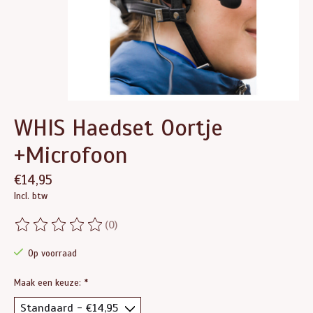
WHIS Haedset Oortje
+Microfoon
€14,95
Incl. btw
(0)
De beoordeling van dit product is
0
van de 5
Op voorraad
Maak een keuze:
*