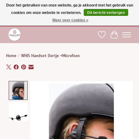
Door het gebruiken van onze website, ga je akkoord met het gebruik van
cookies om onze website te verbeteren.
Dit bericht verbergen
Gratis verzending vanaf €75 binnen BE - vanaf €100 naar EU | Voor 17:00 besteld is
dezelfde dag verzonden | Klantendienst: +32 (0)51 21 27 00 |
shop@paardensport-
Meer over cookies »
cavallino.be
|
Verlanglijst
Winkelwag
Home
/
WHIS Haedset Oortje +Microfoon
Product image slideshow Items