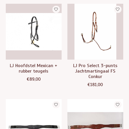
LJ Hoofdstel Mexican +
LJ Pro Select 3-punts
rubber teugels
Jachtmartingaal FS
Conkur
€89,00
€181,00