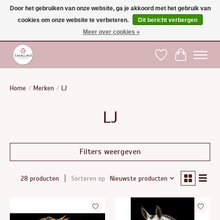
Door het gebruiken van onze website, ga je akkoord met het gebruik van
cookies om onze website te verbeteren.
Dit bericht verbergen
Gratis verzending vanaf €75 binnen BE - vanaf €100 naar EU | Voor 17:00 besteld is
dezelfde dag verzonden | Klantendienst: +32 (0)51 21 27 00 |
shop@paardensport-
Meer over cookies »
cavallino.be
|
Verlanglijst
Winkelwag
Home
/
Merken
/
LJ
LJ
Filters weergeven
Sorteren op
Nieuwste producten
28 producten