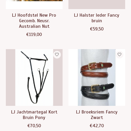
LJ Hoofdstel New Pro
LJ Halster leder Fancy
Gecomb. Neusr.
bruin
Australian Nut
€59,50
€119,00
LJ Jachtmartegal Kort
LJ Broeksriem Fancy
Bruin Pony
Zwart
€70,50
€42,70